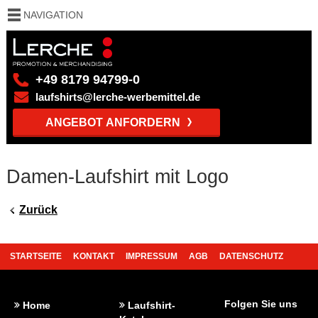
NAVIGATION
+49 8179 94799-0
laufshirts@lerche-werbemittel.de
ANGEBOT ANFORDERN
Damen-Laufshirt mit Logo
Zurück
STARTSEITE
KONTAKT
IMPRESSUM
AGB
DATENSCHUTZ
REFERENZEN
FAQ
BEDRUCKUNG
Folgen Sie uns
Home
Laufshirt-