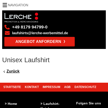
NAVIGATION
+49 8179 94799-0
laufshirts@lerche-werbemittel.de
ANGEBOT ANFORDERN
Unisex Laufshirt
Zurück
STARTSEITE
KONTAKT
IMPRESSUM
AGB
DATENSCHUTZ
REFERENZEN
FAQ
BEDRUCKUNG
Folgen Sie uns
Home
Laufshirt-